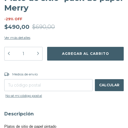
Merry
-
29
%
OFF
$490,00
$690,00
Ver más detalles
CAMBIAR CP
Entregas para el CP:
Medios de envío
CALCULAR
No sé mi código postal
Descripción
Platos de sitio de papel pintado