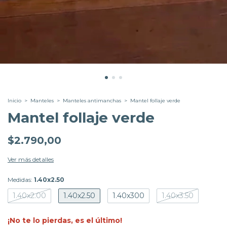
Inicio
>
Manteles
>
Manteles antimanchas
>
Mantel follaje verde
Mantel follaje verde
$2.790,00
Ver más detalles
Medidas:
1.40x2.50
1.40x2.00
1.40x2.50
1.40x300
1.40x3.50
¡No te lo pierdas, es el último!