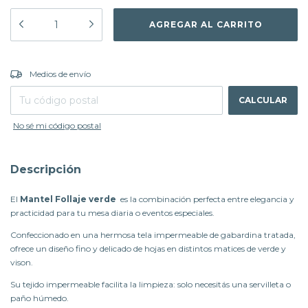
CAMBIAR CP
Entregas para el CP:
Medios de envío
CALCULAR
No sé mi código postal
Descripción
El
Mantel Follaje verde
es la combinación perfecta entre elegancia y
practicidad para tu mesa diaria o eventos especiales.
Confeccionado en una hermosa tela impermeable de gabardina tratada,
ofrece un diseño fino y delicado de hojas en distintos matices de verde y
vison.
Su tejido impermeable facilita la limpieza: solo necesitás una servilleta o
paño húmedo.