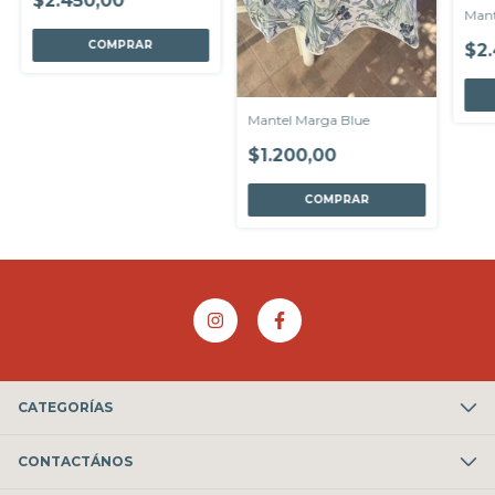
$2.450,00
Mant
COMPRAR
$2.
Mantel Marga Blue
$1.200,00
COMPRAR
CATEGORÍAS
CONTACTÁNOS