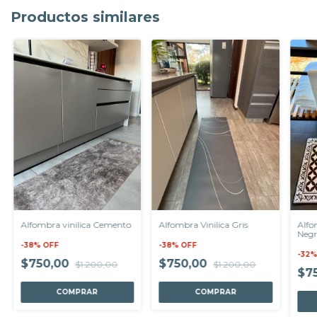
Productos similares
Alfombra vinilica Cemento
Alfombra Vinilica Gris
Alfo
Neg
-
38
%
OFF
-
38
%
OFF
-
32
$750,00
$750,00
$1.200,00
$1.200,00
$7
COMPRAR
COMPRAR