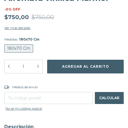
-
0
%
OFF
$750,00
$750,00
Ver más detalles
Medidas:
180x70 Cm
180x70 Cm
CAMBIAR CP
Entregas para el CP:
Medios de envío
CALCULAR
No sé mi código postal
Descripción