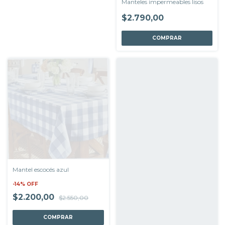
Manteles impermeables lisos
$2.790,00
COMPRAR
Mantel escocés azul
-
14
%
OFF
$2.200,00
$2.550,00
COMPRAR